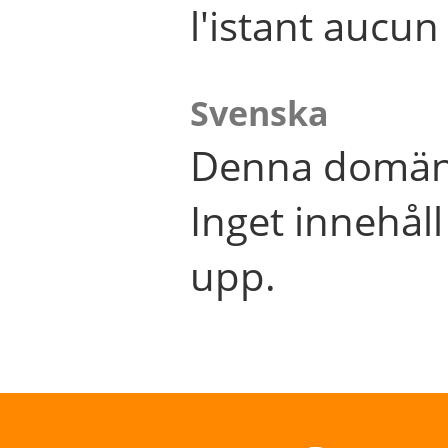
l'istant aucu
Svenska
Denna domän 
Inget innehål
upp.